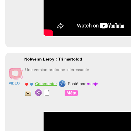
Nolwenn Leroy : Tri martolod
Une version bretonne intéressante.
VIDEO
Commenter
Posté par
monje
Méta