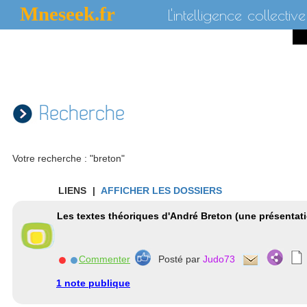
Mneseek.fr
L'intelligence collective
Recherche
Votre recherche : "breton"
LIENS
|
AFFICHER LES DOSSIERS
Les textes théoriques d'André Breton (une présentat
Commenter
Posté par
Judo73
1 note publique