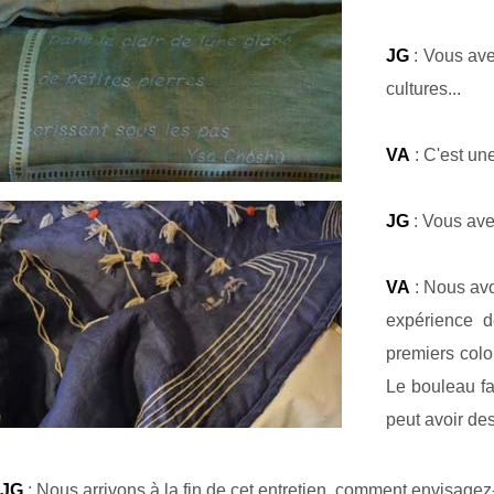
JG
: Vous avez
cultures...
VA
: C'est un
JG
: Vous ave
VA
: Nous avon
expérience d
premiers colo
Le bouleau fa
peut avoir des
JG
: Nous arrivons à la fin de cet entretien, comment envisagez-