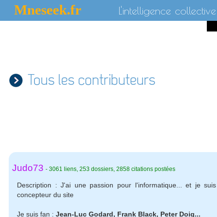
Mneseek.fr
L'intelligence collective
Tous les contributeurs
Judo73
-
3061
liens
,
253
dossiers
,
2858 citations postées
Description :
J'ai une passion pour l'informatique... et je suis
concepteur du site
Je suis fan :
Jean-Luc Godard, Frank Black, Peter Doig...