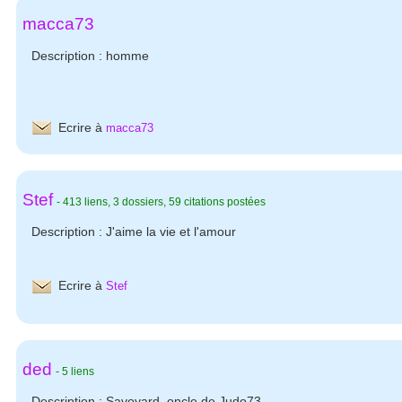
macca73
Description : homme
Ecrire à
macca73
Stef
-
413
liens
,
3
dossiers
,
59 citations postées
Description :
J'aime la vie et l'amour
Ecrire à
Stef
ded
-
5 liens
Description : Savoyard, oncle de Judo73.