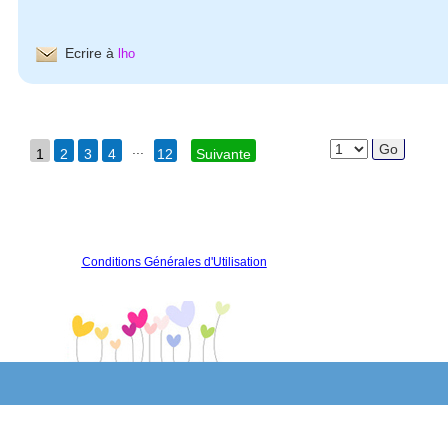
Ecrire à
lho
...
1
2
3
4
12
Suivante
Conditions Générales d'Utilisation