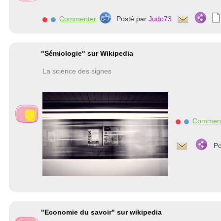
Commenter
Posté par
Judo73
"Sémiologie" sur Wikipedia
La science des signes
Commen
Po
"Economie du savoir" sur wikipedia