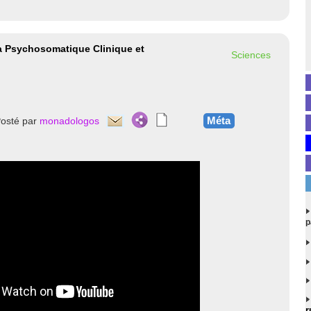
la Psychosomatique Clinique et
Sciences
Méta
osté par
monadologos
p
r