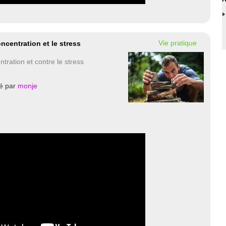
Vie pratique
ncentration et le stress
ntration et contre le stress
é par
monje