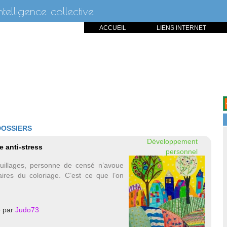
intelligence collective
ACCUEIL
LIENS INTERNET
DOSSIERS
Développement
 anti-stress
personnel
uillages, personne de censé n’avoue
taires du coloriage. C’est ce que l’on
é par
Judo73