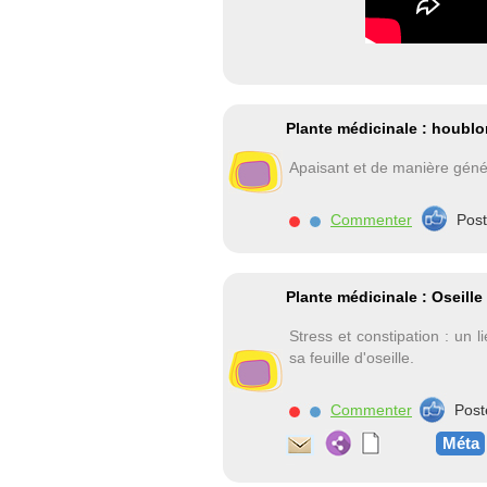
Plante médicinale : houbl
Apaisant et de manière génér
Commenter
Pos
Plante médicinale : Oseill
Stress et constipation : un l
sa feuille d'oseille.
Commenter
Post
Méta