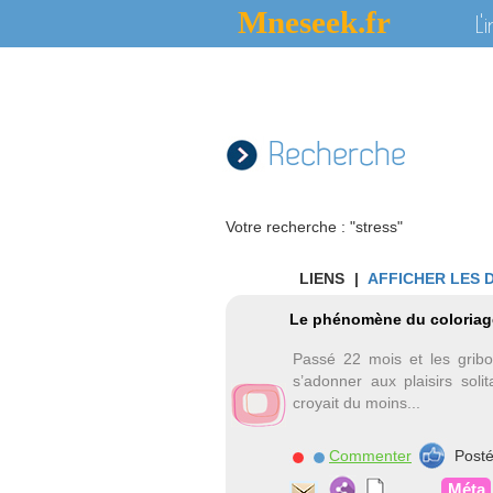
Mneseek.fr
L'
Recherche
Votre recherche : "stress"
LIENS
|
AFFICHER LES 
Le phénomène du coloriage
Passé 22 mois et les gribo
s’adonner aux plaisirs soli
croyait du moins...
Commenter
Post
Méta