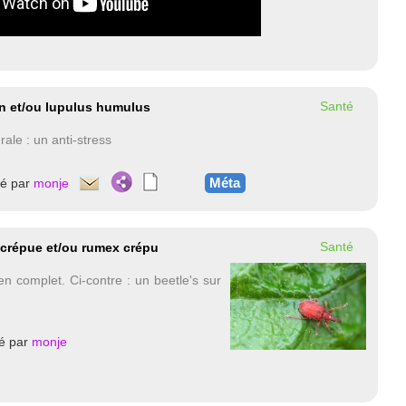
Santé
on et/ou lupulus humulus
ale : un anti-stress
Méta
té par
monje
Santé
e crépue et/ou rumex crépu
ien complet. Ci-contre : un beetle's sur
é par
monje