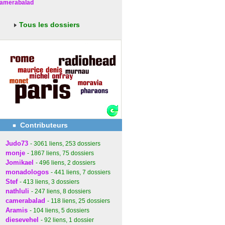
amerabalad
Tous les dossiers
Contributeurs
Judo73
- 3061
liens
, 253
dossiers
monje
- 1867
liens
, 75
dossiers
Jomikael
- 496
liens
, 2
dossiers
monadologos
- 441
liens
, 7
dossiers
Stef
- 413
liens
, 3
dossiers
nathluli
- 247
liens
, 8
dossiers
camerabalad
- 118
liens
, 25
dossiers
Aramis
- 104
liens
, 5
dossiers
diesevehel
- 92
liens
, 1
dossier