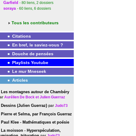
Garfield
- 80
liens
, 2
dossiers
soraya
- 60
liens
, 6
dossiers
Tous les contributeurs
Citations
En bref, le saviez-vous ?
Douche de pensées
Playlists Youtube
Le mur Mneseek
Articles
Les montagnes autour de Chambéry
ar
Aurélien De Bock et Julien Guerraz
Dessins (Julien Guerraz)
par
Judo73
Pierre et Selma, par François Guerraz
Paul Klee - Mathématiques et poésie
La moisson - Hyperspéculation,
umination, trituration
par
Judo73