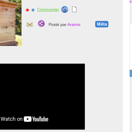
c
Commenter
nnnn
Méta
Posté par
Aramis