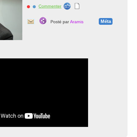
Commenter
nnnn
Méta
Posté par
Aramis