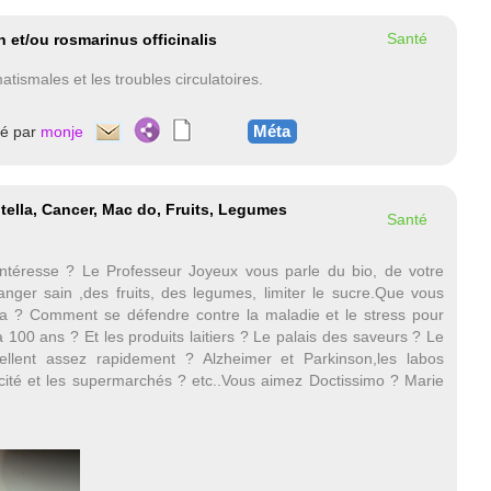
Santé
 et/ou rosmarinus officinalis
atismales et les troubles circulatoires.
Méta
té par
monje
tella, Cancer, Mac do, Fruits, Legumes
Santé
intéresse ? Le Professeur Joyeux vous parle du bio, de votre
nger sain ,des fruits, des legumes, limiter le sucre.Que vous
lla ? Comment se défendre contre la maladie et le stress pour
à 100 ans ? Et les produits laitiers ? Le palais des saveurs ? Le
ellent assez rapidement ? Alzheimer et Parkinson,les labos
cité et les supermarchés ? etc..Vous aimez Doctissimo ? Marie