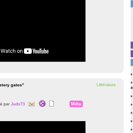
Littérature
tery gates"
a
Méta
té par
Judo73