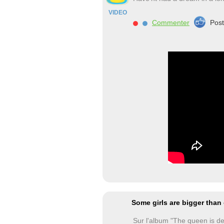
VIDEO
Commenter
Pos
Some girls are bigger than
Sur l'album "The queen is d