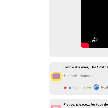
I know it's over, The Smith
Une belle chanson
Commenter
Pos
Please, please... Au tour 