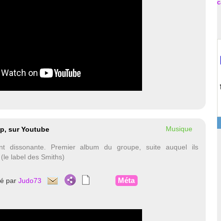
c
Musique
p, sur Youtube
nt dissonante. Premier album du groupe, suite auquel ils
(le label des Smiths)
Méta
té par
Judo73