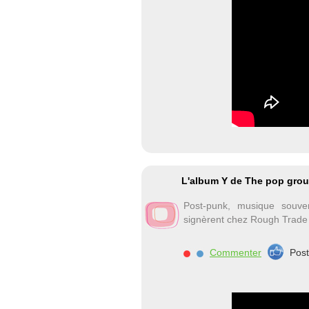
L'album Y de The pop grou
Post-punk, musique souve
signèrent chez Rough Trade 
Commenter
Pos