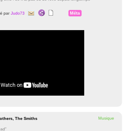
Méta
té par
Judo73
Musique
 others, The Smiths
ead"