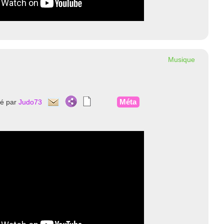
Musique
Méta
té par
Judo73