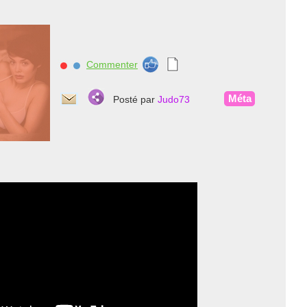
Commenter
nnnn
Méta
Posté par
Judo73