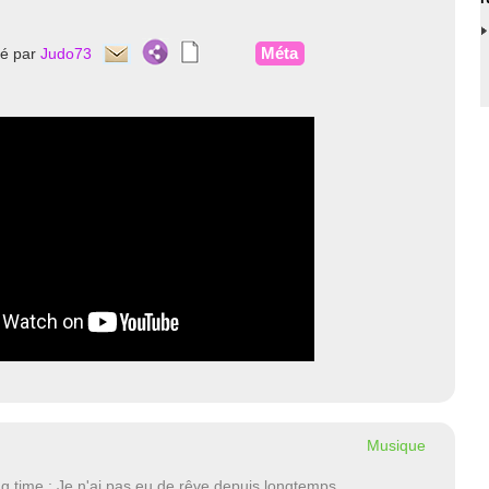
Méta
té par
Judo73
Musique
g time : Je n'ai pas eu de rêve depuis longtemps