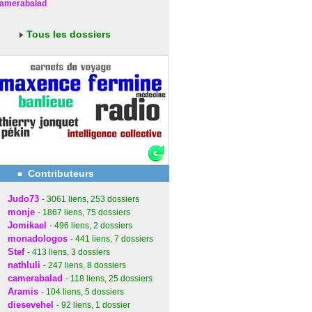
amerabalad
Tous les dossiers
Contributeurs
Judo73
- 3061
liens
, 253
dossiers
monje
- 1867
liens
, 75
dossiers
Jomikael
- 496
liens
, 2
dossiers
monadologos
- 441
liens
, 7
dossiers
Stef
- 413
liens
, 3
dossiers
nathluli
- 247
liens
, 8
dossiers
camerabalad
- 118
liens
, 25
dossiers
Aramis
- 104
liens
, 5
dossiers
diesevehel
- 92
liens
, 1
dossier