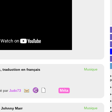
Musique
s, traduction en français
p
Méta
té par
Judo73
Musique
de Johnny Marr
r