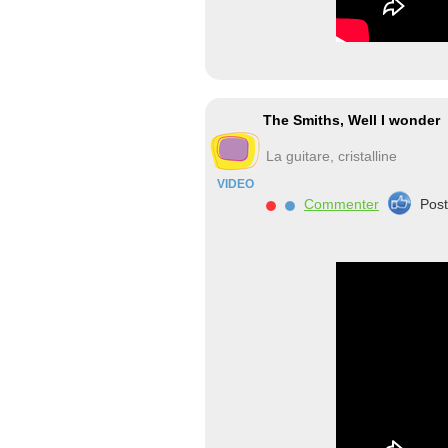
The Smiths, Well I wonder
La guitare, cristalline
VIDEO
Commenter
Pos