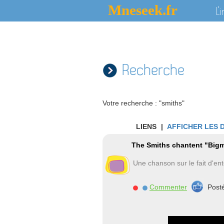
Mneseek.fr
L'
Recherche
Votre recherche : "smiths"
LIENS
|
AFFICHER LES 
The Smiths chantent "Bigm
Une chanson sur le fait d'en
Commenter
Post