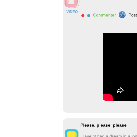
VIDEO
Commenter
Pos
Please, please, please
Have'nt had a dream in a lon