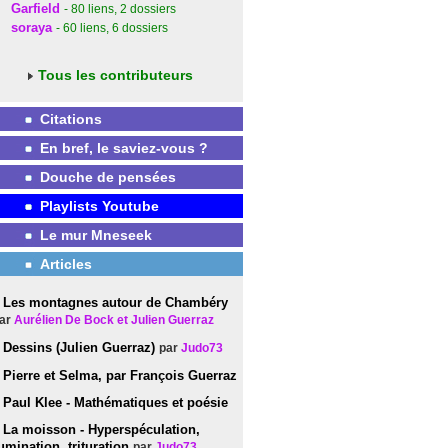
Garfield
- 80
liens
, 2
dossiers
soraya
- 60
liens
, 6
dossiers
Tous les contributeurs
Citations
En bref, le saviez-vous ?
Douche de pensées
Playlists Youtube
Le mur Mneseek
Articles
Les montagnes autour de Chambéry
ar
Aurélien De Bock et Julien Guerraz
Dessins (Julien Guerraz)
par
Judo73
Pierre et Selma, par François Guerraz
Paul Klee - Mathématiques et poésie
La moisson - Hyperspéculation,
umination, trituration
par
Judo73