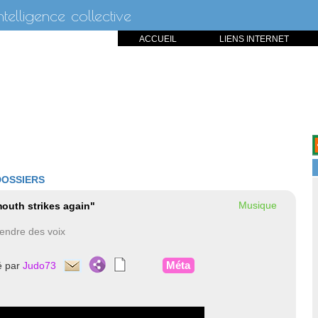
intelligence collective
ACCUEIL
LIENS INTERNET
DOSSIERS
Musique
outh strikes again"
tendre des voix
Méta
é par
Judo73