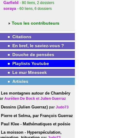
Garfield
- 80
liens
, 2
dossiers
soraya
- 60
liens
, 6
dossiers
Tous les contributeurs
Citations
En bref, le saviez-vous ?
Douche de pensées
Playlists Youtube
Le mur Mneseek
Articles
Les montagnes autour de Chambéry
ar
Aurélien De Bock et Julien Guerraz
Dessins (Julien Guerraz)
par
Judo73
Pierre et Selma, par François Guerraz
Paul Klee - Mathématiques et poésie
La moisson - Hyperspéculation,
umination, trituration
par
Judo73