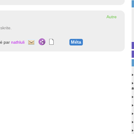
Autre
skrite.
Méta
té par
nathluli
a