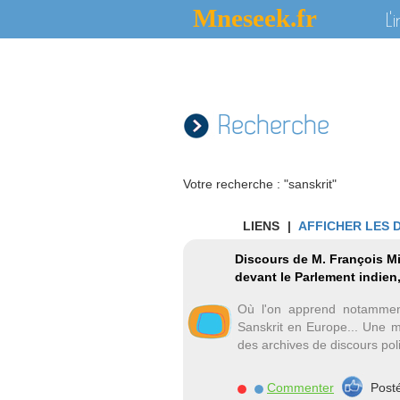
Mneseek.fr
L'
Recherche
Votre recherche : "sanskrit"
LIENS
|
AFFICHER LES 
Discours de M. François Mi
devant le Parlement indien
Où l'on apprend notammen
Sanskrit en Europe... Une ma
des archives de discours poli
Commenter
Post