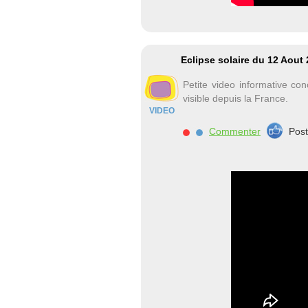
Eclipse solaire du 12 Aout
Petite video informative co
visible depuis la France.
VIDEO
Commenter
Pos