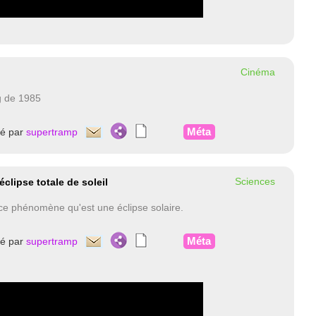
Cinéma
ag de 1985
Méta
té par
supertramp
Sciences
clipse totale de soleil
r ce phénomène qu'est une éclipse solaire.
Méta
té par
supertramp