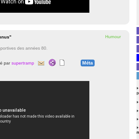
Humour
onnus"
portives des années 80.
Méta
té par
supertramp
p
r