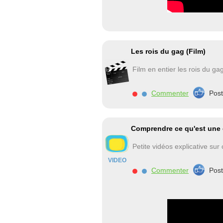
Les rois du gag (Film)
Film en entier les rois du g
Commenter
Pos
Comprendre ce qu'est une é
Petite vidéos explicative su
VIDEO
Commenter
Pos