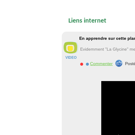
Liens internet
En apprendre sur cette pla
Evidemment "La Glycine" me p
VIDEO
Commenter
Post