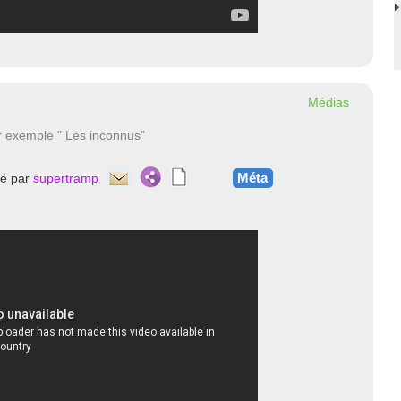
Médias
ar exemple " Les inconnus"
Méta
té par
supertramp