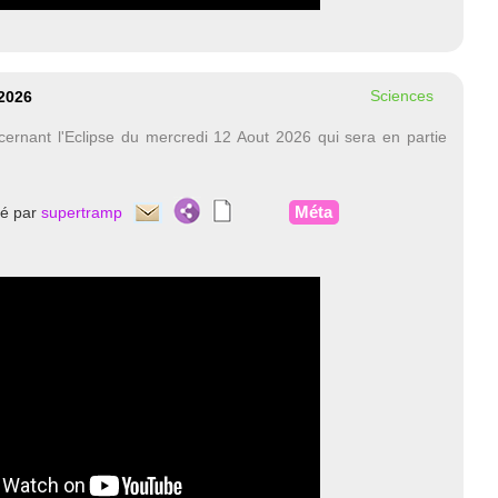
Sciences
 2026
ncernant l'Eclipse du mercredi 12 Aout 2026 qui sera en partie
Méta
té par
supertramp