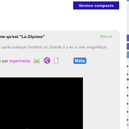
Version compacte
Nature
nte qu'est "La Glycine"
arle puisque l'endroit ou j'habite il y en a une magnifique..
Méta
é par
supertramp
a
c