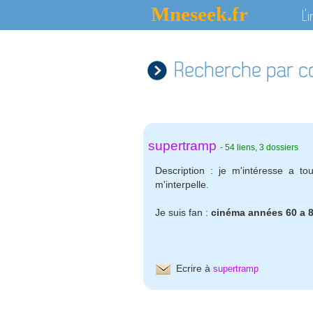
Mneseek.fr
L'
Recherche par c
supertramp
-
54 liens
,
3
dossiers
Description :
je m'intéresse a to
m'interpelle.
Je suis fan :
cinéma années 60 a 8
Ecrire à
supertramp