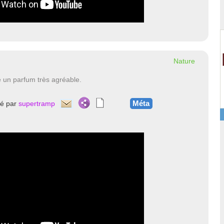
Nature
e un parfum très agréable.
Méta
té par
supertramp