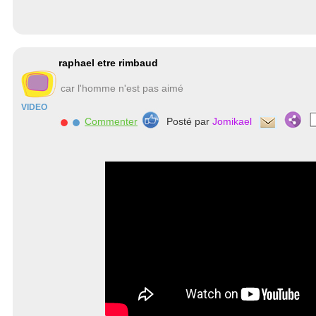
raphael etre rimbaud
car l'homme n'est pas aimé
VIDEO
Commenter
Posté par
Jomikael