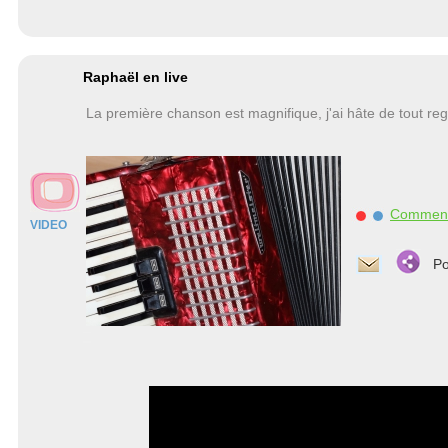
Raphaël en live
La première chanson est magnifique, j'ai hâte de tout re
Commen
VIDEO
Po