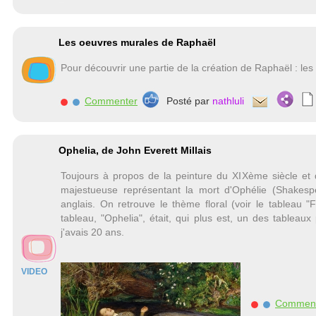
Les oeuvres murales de Raphaël
Pour découvrir une partie de la création de Raphaël : les
Commenter
Posté par
nathluli
Ophelia, de John Everett Millais
Toujours à propos de la peinture du XIXème siècle et d
majestueuse représentant la mort d'Ophélie (Shakes
anglais. On retrouve le thème floral (voir le tableau
tableau, "Ophelia", était, qui plus est, un des tablea
j'avais 20 ans.
VIDEO
Commen