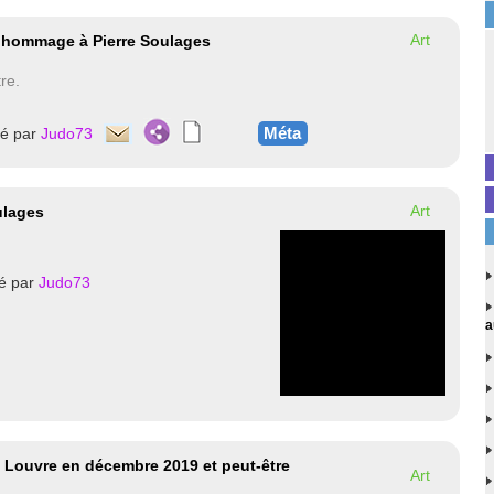
Art
t hommage à Pierre Soulages
re.
Méta
té par
Judo73
Art
ulages
é par
Judo73
a
u Louvre en décembre 2019 et peut-être
Art