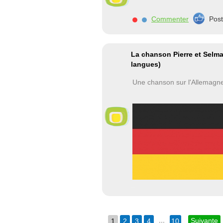
Commenter
Pos
La chanson Pierre et Selma
langues)
Une chanson sur l'Allemagne
...
Suivante
1
2
3
4
10