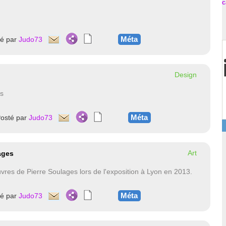
c
Méta
té par
Judo73
Design
es
Méta
osté par
Judo73
Art
lages
uvres de Pierre Soulages lors de l'exposition à Lyon en 2013.
Méta
té par
Judo73