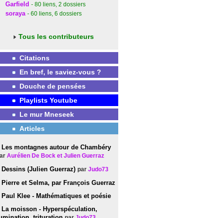
Garfield
- 80
liens
, 2
dossiers
soraya
- 60
liens
, 6
dossiers
Tous les contributeurs
Citations
En bref, le saviez-vous ?
Douche de pensées
Playlists Youtube
Le mur Mneseek
Articles
Les montagnes autour de Chambéry
ar
Aurélien De Bock et Julien Guerraz
Dessins (Julien Guerraz)
par
Judo73
Pierre et Selma, par François Guerraz
Paul Klee - Mathématiques et poésie
La moisson - Hyperspéculation,
umination, trituration
par
Judo73