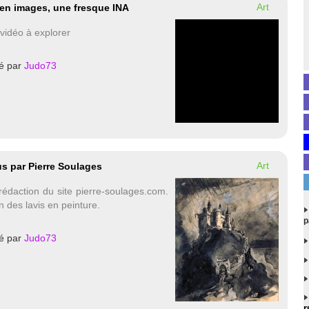
Art
 en images, une fresque INA
idéo à explorer
é par
Judo73
Art
us par Pierre Soulages
rédaction du site pierre-soulages.com.
on des lavis en peinture.
p
é par
Judo73
r