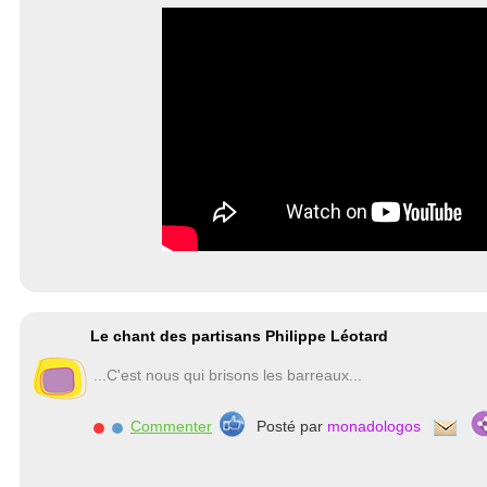
Le chant des partisans Philippe Léotard
...C'est nous qui brisons les barreaux...
Commenter
Posté par
monadologos