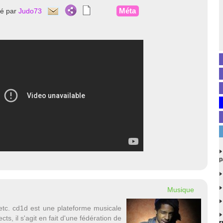
Méta
té par
Judo73
p
Musique
etc. cd1d est une plateforme musicale
cts, il s'agit en fait d'une fédération de
r