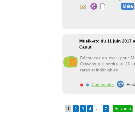
Méta
Musik-etc du 11 juin 2017 
Canut
Découvrez en exclu pour Mu
Crayons qui sortira le 23 j
rares et indéniables
Commenter
Pos
...
Suivante
1
2
3
4
7