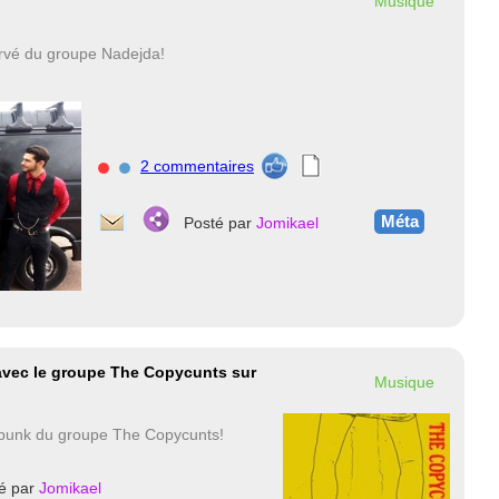
Musique
rvé du groupe Nadejda!
2 commentaires
nnnn
Méta
Posté par
Jomikael
 avec le groupe The Copycunts sur
Musique
 punk du groupe The Copycunts!
é par
Jomikael