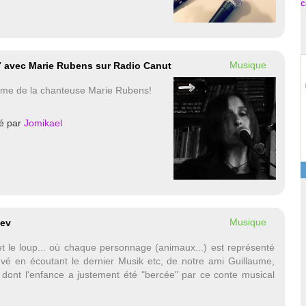
c
Musique
17 avec Marie Rubens sur Radio Canut
rme de la chanteuse Marie Rubens!
é par
Jomikael
Musique
iev
et le loup... où chaque personnage (animaux...) est représenté
uvé en écoutant le dernier Musik etc, de notre ami Guillaume,
dont l'enfance a justement été "bercée" par ce conte musical