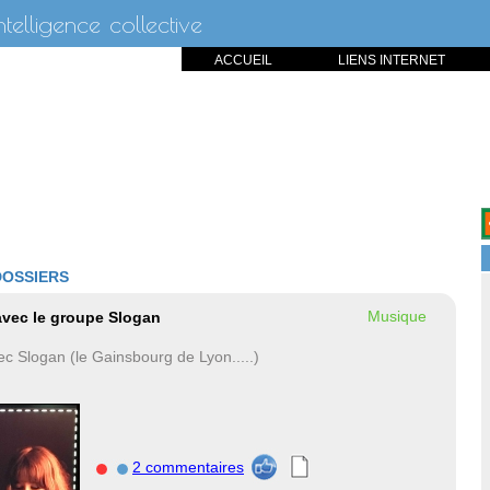
intelligence collective
ACCUEIL
LIENS INTERNET
DOSSIERS
Musique
avec le groupe Slogan
ec Slogan (le Gainsbourg de Lyon.....)
2 commentaires
nnnn