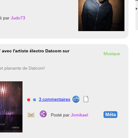
é par
Judo73
7 avec l'artiste électro Datcom sur
Musique
 et planante de Datcom!
3 commentaires
nnnn
Méta
Posté par
Jomikael