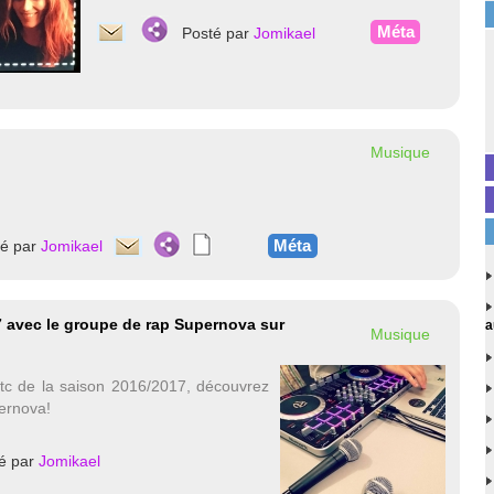
Méta
Posté par
Jomikael
Musique
Méta
té par
Jomikael
17 avec le groupe de rap Supernova sur
a
Musique
etc de la saison 2016/2017, découvrez
pernova!
é par
Jomikael