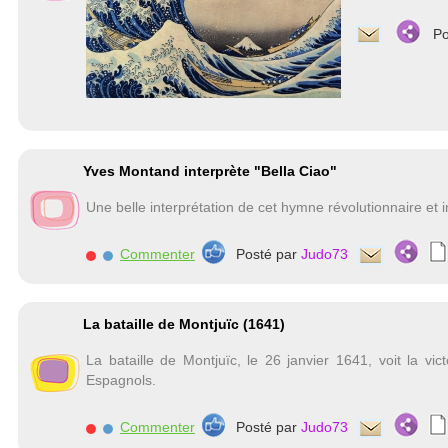
Po
Yves Montand interprète "Bella Ciao"
Une belle interprétation de cet hymne révolutionnaire et in
Commenter
Posté par
Judo73
La bataille de Montjuïc (1641)
La bataille de Montjuïc, le 26 janvier 1641, voit la vi
Espagnols.
Commenter
Posté par
Judo73