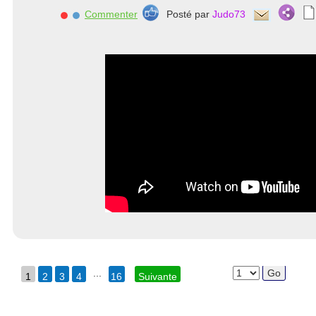
Commenter
Posté par
Judo73
...
1
2
3
4
16
Suivante