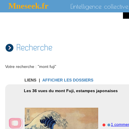
Mneseek.fr
L'intelligence collective
Recherche
Votre recherche : "mont fuji"
LIENS
|
AFFICHER LES DOSSIERS
Les 36 vues du mont Fuji, estampes japonaises
1 commen