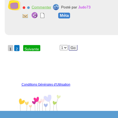
Commenter
Posté par
Judo73
Méta
1
2
Suivante
Conditions Générales d'Utilisation