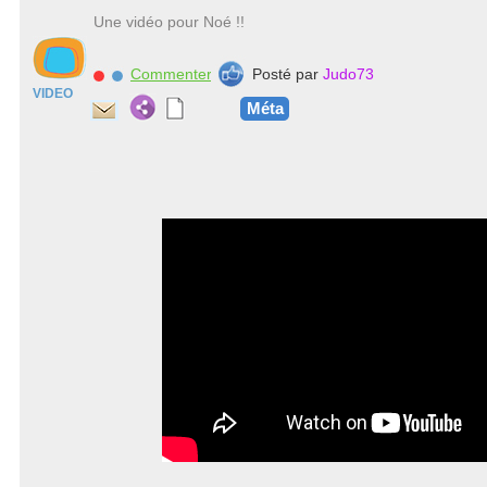
Une vidéo pour Noé !!
Commenter
Posté par
Judo73
VIDEO
Méta