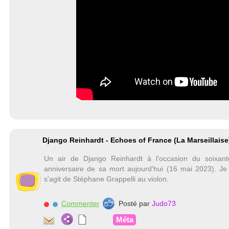
Django Reinhardt - Echoes of France (La Marseillaise
Un air de Django Reinhardt à l'occasion du soixant
anniversaire de sa mort aujourd'hui (16 mai 2023). Je c
s'agit de Stéphane Grappelli au violon.
Commenter
Posté par
Judo73
Méta