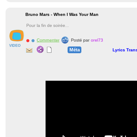
Bruno Mars - When I Was Your Man
Pour la fin de soirée...
Commenter
Posté par
orel73
VIDEO
Méta
Lyrics Tran