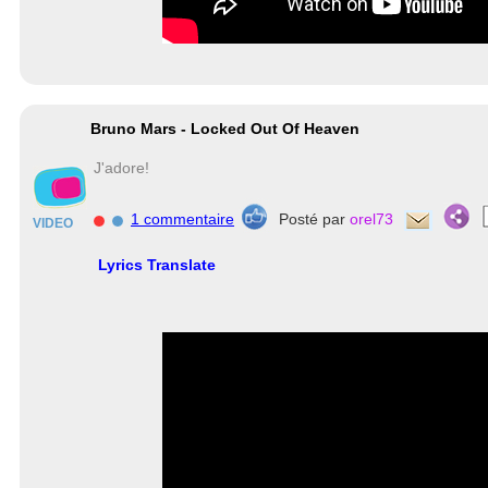
Bruno Mars - Locked Out Of Heaven
J'adore!
1 commentaire
Posté par
orel73
VIDEO
Lyrics Translate