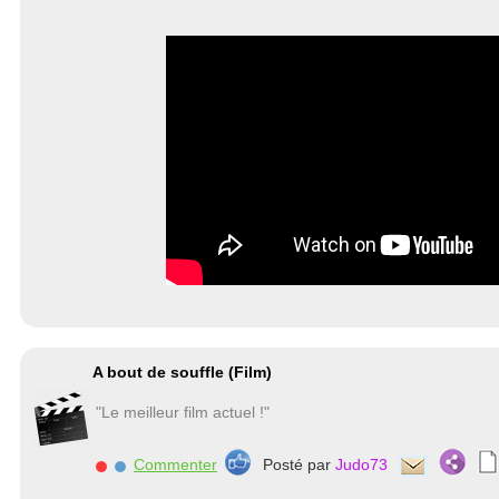
A bout de souffle (Film)
"Le meilleur film actuel !"
Commenter
Posté par
Judo73