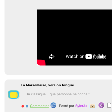
La Marseillaise, version longue
... Un classique... que personne ne connaît... ! ...
Commenter
Posté par
SyletJu