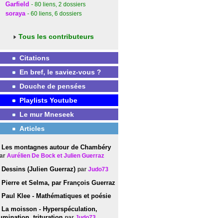
Garfield
- 80
liens
, 2
dossiers
soraya
- 60
liens
, 6
dossiers
Tous les contributeurs
Citations
En bref, le saviez-vous ?
Douche de pensées
Playlists Youtube
Le mur Mneseek
Articles
Les montagnes autour de Chambéry
ar
Aurélien De Bock et Julien Guerraz
Dessins (Julien Guerraz)
par
Judo73
Pierre et Selma, par François Guerraz
Paul Klee - Mathématiques et poésie
La moisson - Hyperspéculation,
umination, trituration
par
Judo73