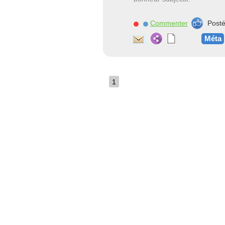
Commenter
Post
Méta
1