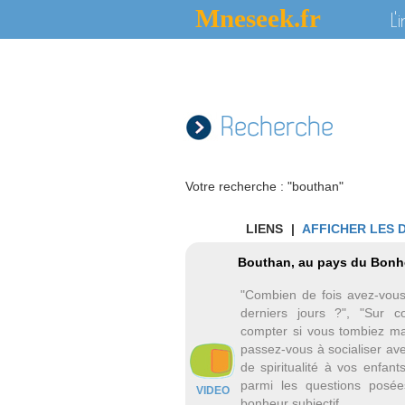
Mneseek.fr
L'
Recherche
Votre recherche : "bouthan"
LIENS
|
AFFICHER LES 
Bouthan, au pays du Bonhe
"Combien de fois avez-vous 
derniers jours ?", "Sur 
compter si vous tombiez ma
passez-vous à socialiser ave
de spiritualité à vos enfant
parmi les questions posée
VIDEO
bonheur subjectif.