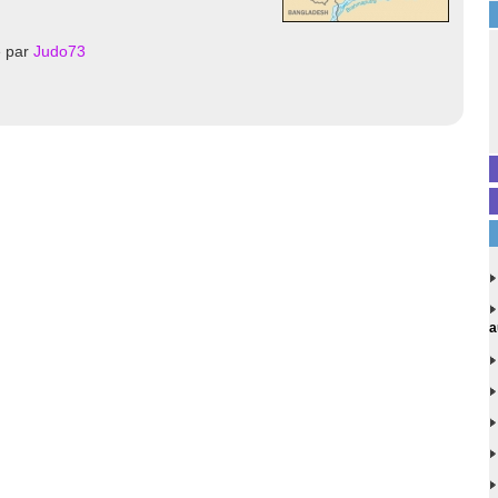
é par
Judo73
a