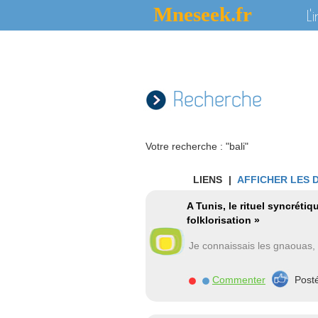
Mneseek.fr
L'
Recherche
Votre recherche : "bali"
LIENS
|
AFFICHER LES 
A Tunis, le rituel syncréti
folklorisation »
Je connaissais les gnaouas, l
Commenter
Post