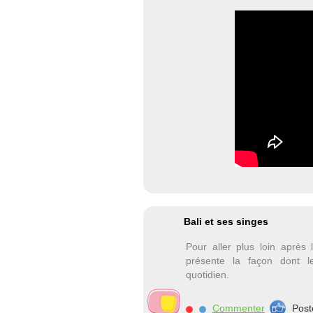
Bali et ses singes
Pour aller plus loin après
présente la façon dont l
quotidien.
Commenter
Post