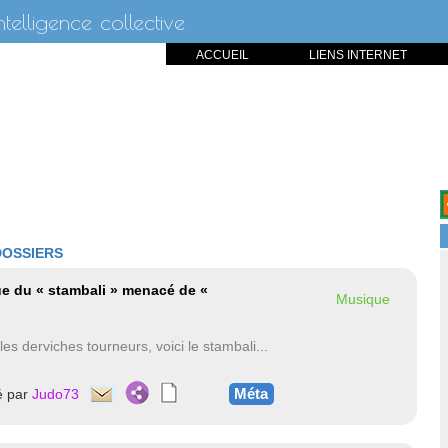
intelligence collective
ACCUEIL
LIENS INTERNET
DOSSIERS
que du « stambali » menacé de «
Musique
es derviches tourneurs, voici le stambali...
Méta
é par
Judo73