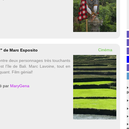
Cinéma
" de Marc Esposito
ntre deux personnages très touchants
st l'île de Bali. Marc Lavoine, tout en
quant. Film génial!
é par
MaryGena
p
r