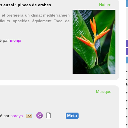
Nature
is aussi : pinces de crabes
d et préférera un climat méditerranéen
fleurs appelées également "bec de
é par
monje
a
Musique
Méta
té par
soraya