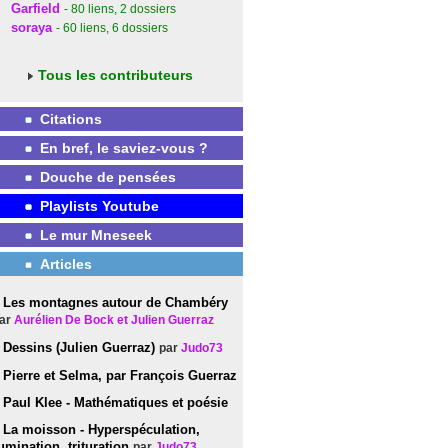
Garfield
- 80
liens
, 2
dossiers
soraya
- 60
liens
, 6
dossiers
Tous les contributeurs
Citations
En bref, le saviez-vous ?
Douche de pensées
Playlists Youtube
Le mur Mneseek
Articles
Les montagnes autour de Chambéry
ar
Aurélien De Bock et Julien Guerraz
Dessins (Julien Guerraz)
par
Judo73
Pierre et Selma, par François Guerraz
Paul Klee - Mathématiques et poésie
La moisson - Hyperspéculation,
umination, trituration
par
Judo73