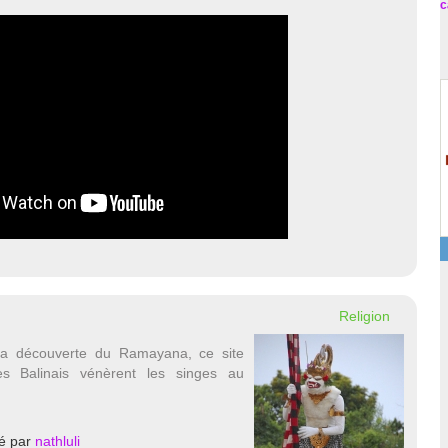
c
Religion
 la découverte du Ramayana, ce site
es Balinais vénèrent les singes au
é par
nathluli