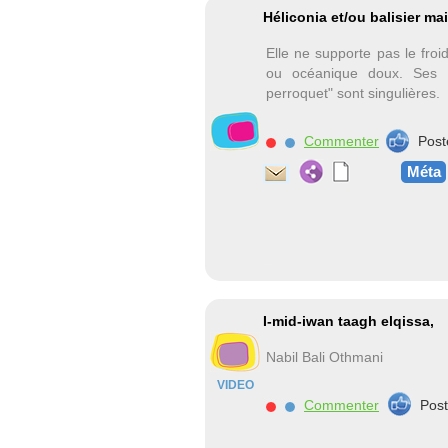
Héliconia et/ou balisier ma
Elle ne supporte pas le froi
ou océanique doux. Ses 
perroquet" sont singulières.
Commenter
Post
Méta
I-mid-iwan taagh elqissa,
Nabil Bali Othmani
VIDEO
Commenter
Pos