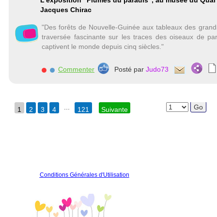
L'exposition "Plumes du paradis", au musée du Quai
Jacques Chirac
"Des forêts de Nouvelle-Guinée aux tableaux des grand
traversée fascinante sur les traces des oiseaux de pa
captivent le monde depuis cinq siècles."
Commenter
Posté par
Judo73
...
1
2
3
4
121
Suivante
Conditions Générales d'Utilisation