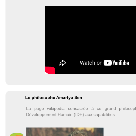
Le philosophe Amartya Sen
La page wikipedia consacrée à ce grand philosoph
Développement Humain (IDH) aux capabilities...