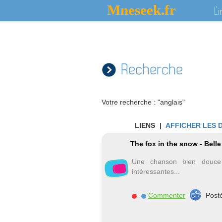
Mneseek.fr
L'
Recherche
Votre recherche : "anglais"
LIENS
|
AFFICHER LES 
The fox in the snow - Bell
Une chanson bien douce 
intéressantes...
Commenter
Post