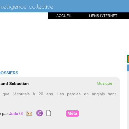
intelligence collective
ACCUEIL
LIENS INTERNET
DOSSIERS
Musique
e and Sebastian
que j'écoutais à 20 ans. Les paroles en anglais sont
Méta
é par
Judo73