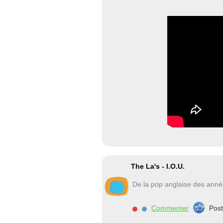
The La's - I.O.U.
De la pop anglaise des ann
Commenter
Pos