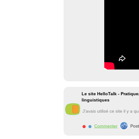
Le site HelloTalk - Pratiqu
linguistiques
J'avais utilisé ce site il y a
Commenter
Pos