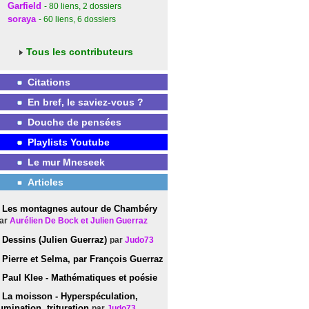
Garfield
- 80
liens
, 2
dossiers
soraya
- 60
liens
, 6
dossiers
Tous les contributeurs
Citations
En bref, le saviez-vous ?
Douche de pensées
Playlists Youtube
Le mur Mneseek
Articles
Les montagnes autour de Chambéry
ar
Aurélien De Bock et Julien Guerraz
Dessins (Julien Guerraz)
par
Judo73
Pierre et Selma, par François Guerraz
Paul Klee - Mathématiques et poésie
La moisson - Hyperspéculation,
umination, trituration
par
Judo73