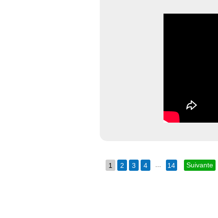
...
Suivante
1
2
3
4
14