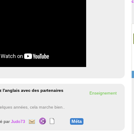
c
ez l'anglais avec des partenaires
Enseignement
 quelques années, cela marche bien..
Méta
té par
Judo73