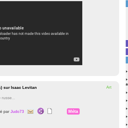
a
Art
) sur Isaac Levitan
 russe...
Méta
té par
Judo73