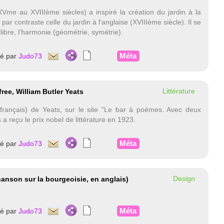
èXVme au XVIIIème siècles) a inspiré la création du jardin à la
par contraste celle du jardin à l'anglaise (XVIIIème siècle). Il se
ilibre, l'harmonie (géométrie, symétrie).
Méta
té par
Judo73
Littérature
free, William Butler Yeats
 français) de Yeats, sur le site "Le bar à poèmes. Avec deux
 a reçu le prix nobel de littérature en 1923.
Méta
té par
Judo73
Design
anson sur la bourgeoisie, en anglais)
Méta
té par
Judo73