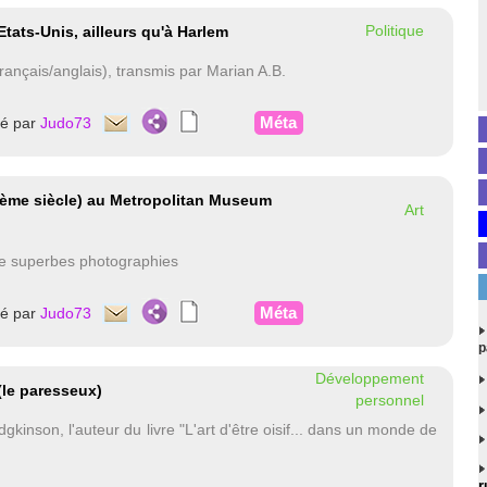
Politique
tats-Unis, ailleurs qu'à Harlem
rançais/anglais), transmis par Marian A.B.
Méta
té par
Judo73
IIème siècle) au Metropolitan Museum
Art
de superbes photographies
Méta
té par
Judo73
p
Développement
(le paresseux)
personnel
inson, l'auteur du livre "L'art d'être oisif... dans un monde de
r