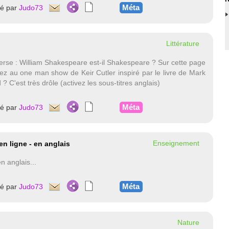
Méta
té par
Judo73
Littérature
erse : William Shakespeare est-il Shakespeare ? Sur cette page
ez au one man show de Keir Cutler inspiré par le livre de Mark
 C'est très drôle (activez les sous-titres anglais)
Méta
té par
Judo73
Enseignement
n ligne - en anglais
n anglais...
Méta
té par
Judo73
Nature