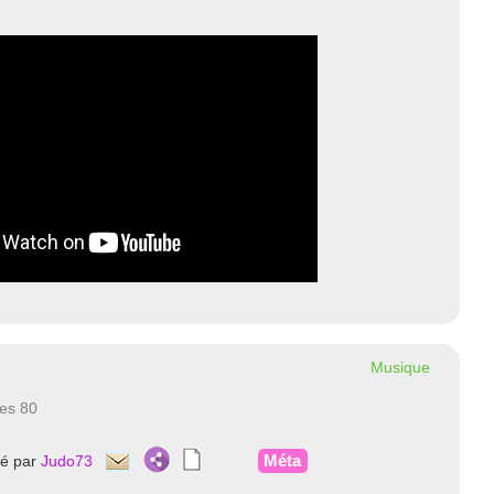
Musique
ées 80
Méta
té par
Judo73