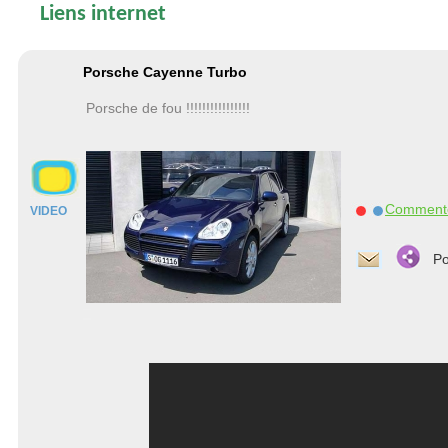
Liens internet
Porsche Cayenne Turbo
Porsche de fou !!!!!!!!!!!!!!!!
Comment
VIDEO
Po