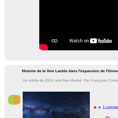
Histoire de la Voie Lactée dans l'expansion de l'Unive
Un article de 2014, très bien illustré. Par Françoise Com
1 comme