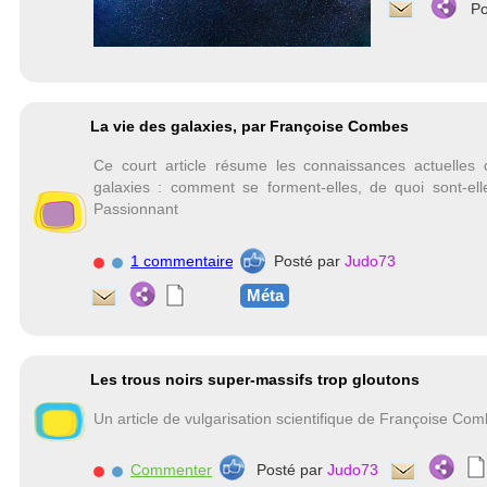
Po
La vie des galaxies, par Françoise Combes
Ce court article résume les connaissances actuelles
galaxies : comment se forment-elles, de quoi sont-elles
Passionnant
1 commentaire
Posté par
Judo73
Méta
Les trous noirs super-massifs trop gloutons
Un article de vulgarisation scientifique de Françoise Com
Commenter
Posté par
Judo73