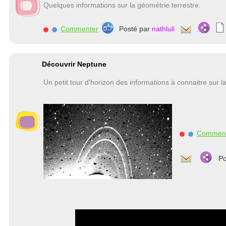
Quelques informations sur la géométrie terrestre.
Commenter
Posté par
nathluli
Découvrir Neptune
Un petit tour d'horizon des informations à connaitre sur 
Commen
Po