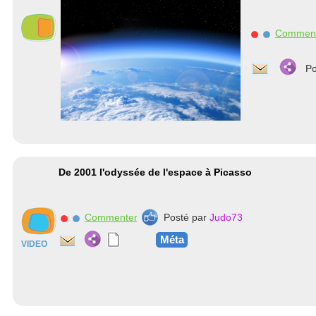
Commen
Po
De 2001 l'odyssée de l'espace à Picasso
Commenter
Posté par
Judo73
Méta
VIDEO