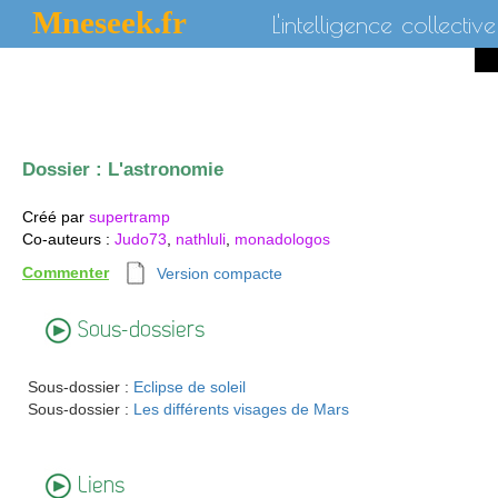
Mneseek.fr
L'intelligence collective
Dossier :
L'astronomie
Créé par
supertramp
Co-auteurs
:
Judo73
,
nathluli
,
monadologos
Commenter
Version compacte
Sous-dossiers
Sous-dossier :
Eclipse de soleil
Sous-dossier :
Les différents visages de Mars
Liens