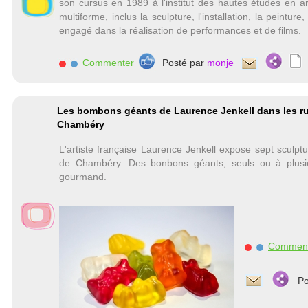
son cursus en 1989 à l'institut des hautes études en art
multiforme, inclus la sculpture, l'installation, la peintur
engagé dans la réalisation de performances et de films.
Commenter
Posté par
monje
Les bombons géants de Laurence Jenkell dans les r
Chambéry
L'artiste française Laurence Jenkell expose sept sculptu
de Chambéry. Des bonbons géants, seuls ou à plusi
gourmand.
Commen
Po