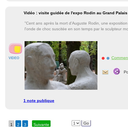
Vidéo : visite guidée de l'expo Rodin au Grand Palais
"Cent ans après la mort d'Auguste Rodin, une exposition 
l'onde de choc suscitée en son temps par le sculpteur m
Commen
VIDEO
Po
1 note publique
1
2
3
Suivante