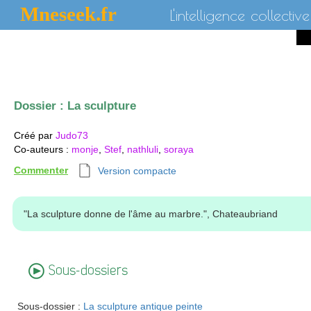
Mneseek.fr
L'intelligence collective
Dossier :
La sculpture
Créé par
Judo73
Co-auteurs
:
monje
,
Stef
,
nathluli
,
soraya
Commenter
Version compacte
"La sculpture donne de l'âme au marbre.", Chateaubriand
Sous-dossiers
Sous-dossier :
La sculpture antique peinte