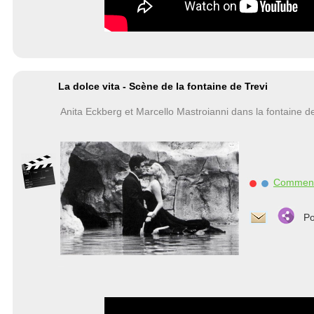
La dolce vita - Scène de la fontaine de Trevi
Anita Eckberg et Marcello Mastroianni dans la fontaine de
Commen
Po