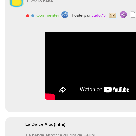
Ti voglio bene
Commenter
Posté par
Judo73
La Dolce Vita (Film)
La bande annonce du film de Fellini