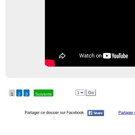
1
2
3
Suivante
Partager ce dossier sur Facebook
Partager 
: