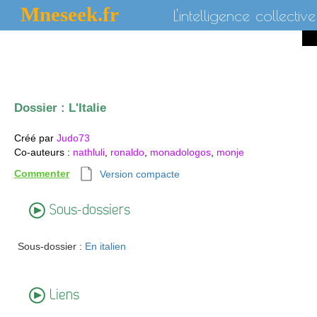
Mneseek.fr
L'intelligence collective
Dossier :
L'Italie
Créé par
Judo73
Co-auteurs
:
nathluli
,
ronaldo
,
monadologos
,
monje
Commenter
Version compacte
Sous-dossiers
Sous-dossier :
En italien
Liens