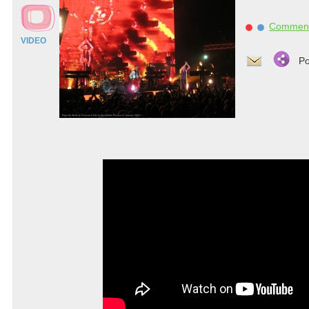
Commen
VIDEO
Po