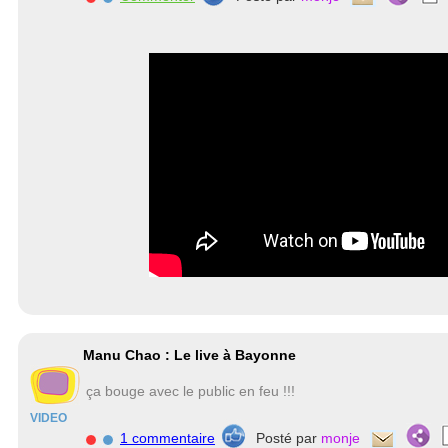
Manu Chao : Le live à Bayonne
ça bouge avec le public en feu !!!
VIDEO
1 commentaire
Posté par
monje