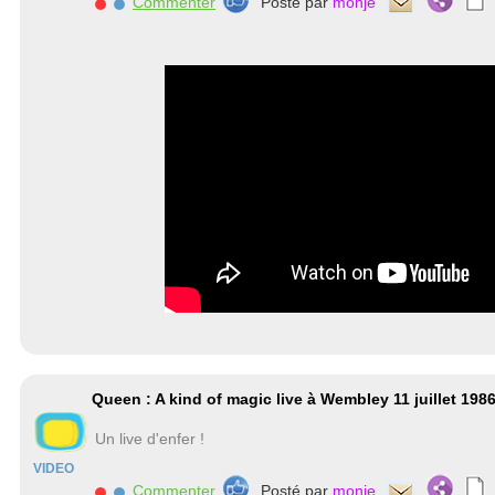
Commenter
Posté par
monje
Queen : A kind of magic live à Wembley 11 juillet 198
Un live d'enfer !
VIDEO
Commenter
Posté par
monje