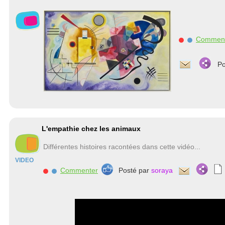
Commen
Po
L'empathie chez les animaux
Différentes histoires racontées dans cette vidéo...
VIDEO
Commenter
Posté par
soraya