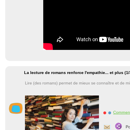
La lecture de romans renforce l'empathie... et plus (1/
Lire (des romans) permet de mieux se connaître et de mi
Commen
Po