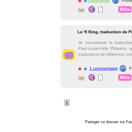
Commenter
Post
Méta
Le Yi King, traduction de P
Je connaissais la traducti
Paul-Louis-Félix Philastre, 
traductions de référence con
1 commentaire
P
Méta
1
Partager ce dossier sur F
: