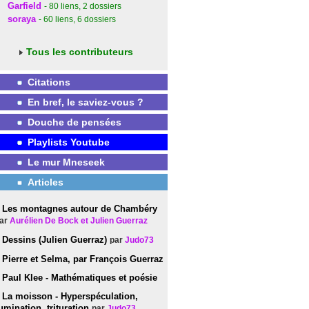
Garfield
- 80
liens
, 2
dossiers
soraya
- 60
liens
, 6
dossiers
Tous les contributeurs
Citations
En bref, le saviez-vous ?
Douche de pensées
Playlists Youtube
Le mur Mneseek
Articles
Les montagnes autour de Chambéry
ar
Aurélien De Bock et Julien Guerraz
Dessins (Julien Guerraz)
par
Judo73
Pierre et Selma, par François Guerraz
Paul Klee - Mathématiques et poésie
La moisson - Hyperspéculation,
umination, trituration
par
Judo73