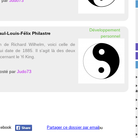
é par
Judo73
Développement
aul-Louis-Félix Philastre
personnel
on de Richard Wilhelm, voici celle de
qui date de 1885. Il s'agit là des deux
cernant le Yi King.
osté par
Judo73
a
acebook
Partager ce dossier par email
ou