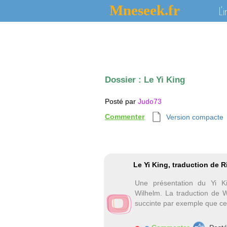
Mneseek.fr
L'
Dossier :
Le Yi King
Posté par
Judo73
Commenter
Version compacte
Le Yi King, traduction de 
Une présentation du Yi K
Wilhelm. La traduction de W
succinte par exemple que cel