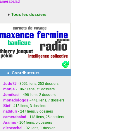
amerabalad
Tous les dossiers
Contributeurs
Judo73
- 3061
liens
, 253
dossiers
monje
- 1867
liens
, 75
dossiers
Jomikael
- 496
liens
, 2
dossiers
monadologos
- 441
liens
, 7
dossiers
Stef
- 413
liens
, 3
dossiers
nathluli
- 247
liens
, 8
dossiers
camerabalad
- 118
liens
, 25
dossiers
Aramis
- 104
liens
, 5
dossiers
diesevehel
- 92
liens
, 1
dossier