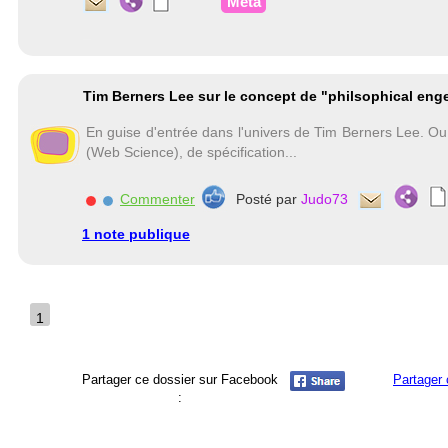
Méta
Tim Berners Lee sur le concept de "philsophical eng
En guise d'entrée dans l'univers de Tim Berners Lee. Ou
(Web Science), de spécification...
Commenter
Posté par
Judo73
1 note publique
1
Partager ce dossier sur Facebook
Partager 
: