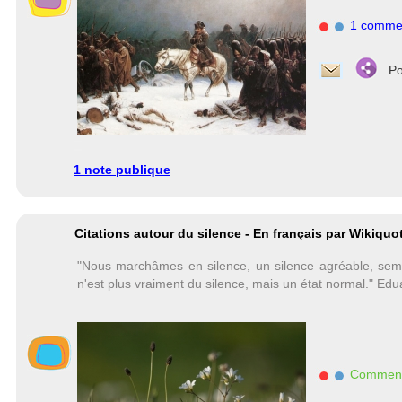
1 comme
Po
1 note publique
Citations autour du silence - En français par Wikiquo
"Nous marchâmes en silence, un silence agréable, semb
n'est plus vraiment du silence, mais un état normal." Ed
Commen