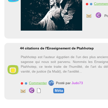
Commen
Po
44 citations de l'Enseignement de Ptahhotep
Ptahhotep est l'auteur égyptien de l'un des plus anciens
sagesse qui nous soit parvenu. Nommés les Enseign
Ptahhotep, ce texte traite de l'humilité, de l'art du dé
vanité, de justice (la Maât), de l'avidité...
Commenter
Posté par
Judo73
Méta