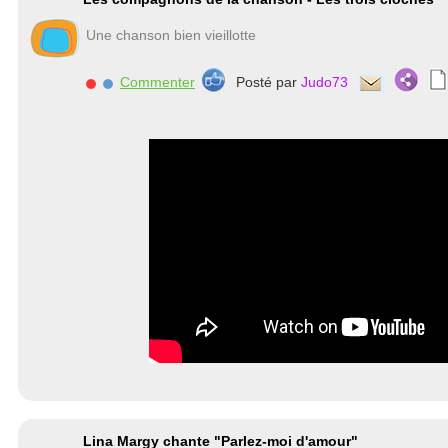
Une chanson bien vieillotte
Commenter
Posté par
Judo73
Lina Margy chante "Parlez-moi d'amour"