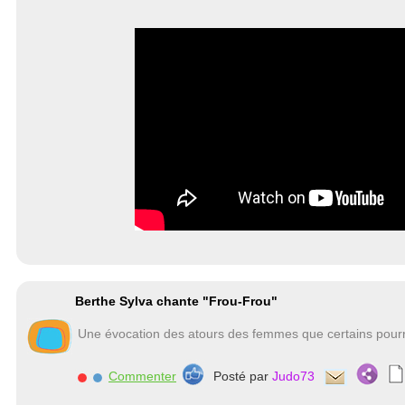
Berthe Sylva chante "Frou-Frou"
Une évocation des atours des femmes que certains pourr
Commenter
Posté par
Judo73