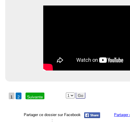
1
2
Suivante
Partager ce dossier sur Facebook
Partager 
: