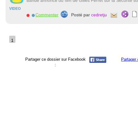
Bande annonce du film de Gilles Perret sur la Sécurité so
VIDEO
Commenter
Posté par
cedretju
1
Partager ce dossier sur Facebook
Partager 
: