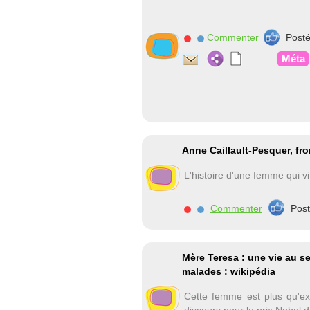
Commenter
Post
Méta
Anne Caillault-Pesquer, fron
L'histoire d'une femme qui v
Commenter
Pos
Mère Teresa : une vie au s
malades : wikipédia
Cette femme est plus qu'ext