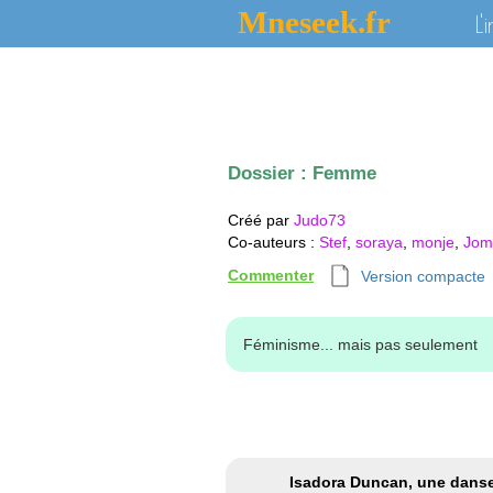
Mneseek.fr
L'
Dossier :
Femme
Créé par
Judo73
Co-auteurs
:
Stef
,
soraya
,
monje
,
Jom
Commenter
Version compacte
Féminisme... mais pas seulement
Isadora Duncan, une danse