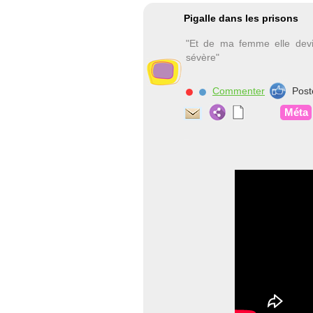
Pigalle dans les prisons
"Et de ma femme elle dev
sévère"
Commenter
Post
Méta