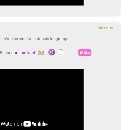
Musique
t n'a plus vingt ans depuis longtemps....
Méta
Posté par
Jomikael