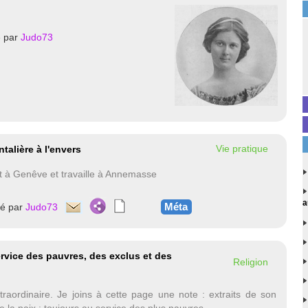
é par
Judo73
Vie pratique
talière à l'envers
it à Genêve et travaille à Annemasse
a
Méta
té par
Judo73
ervice des pauvres, des exclus et des
Religion
raordinaire. Je joins à cette page une note : extraits de son