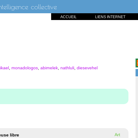
intelligence collective
ACCUEIL
LIENS INTERNET
ikael
,
monadologos
,
abimelek
,
nathluli
,
diesevehel
Art
use libre