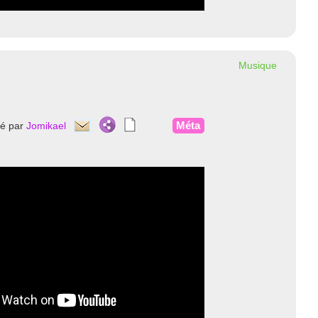
Musique
Méta
té par
Jomikael