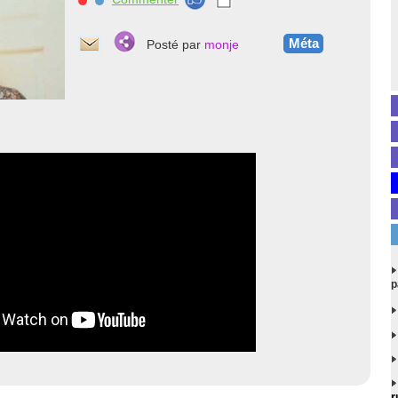
Méta
Posté par
monje
p
r