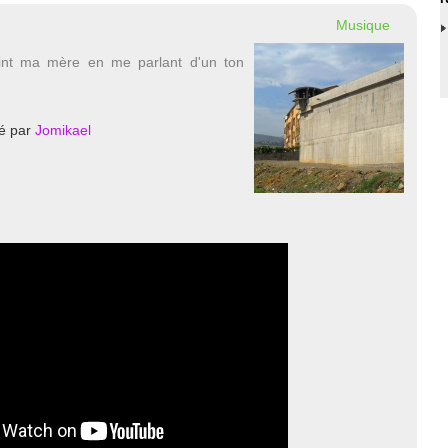
Musique
int ma mère en me parlant d'un ton
é par
Jomikael