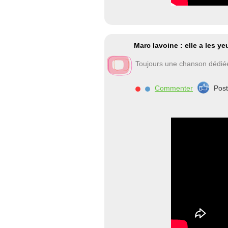
Marc lavoine : elle a les ye
Toujours une chanson dédié
Commenter
Pos