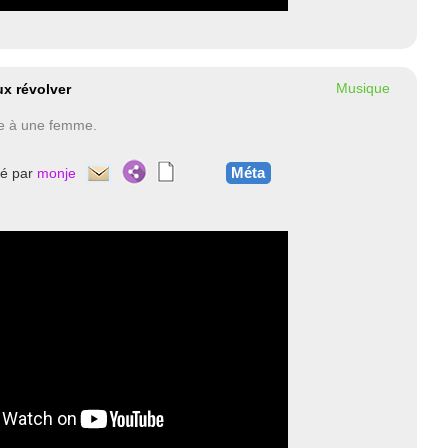
Musique
ux révolver
e à une femme.
Méta
té par
monje