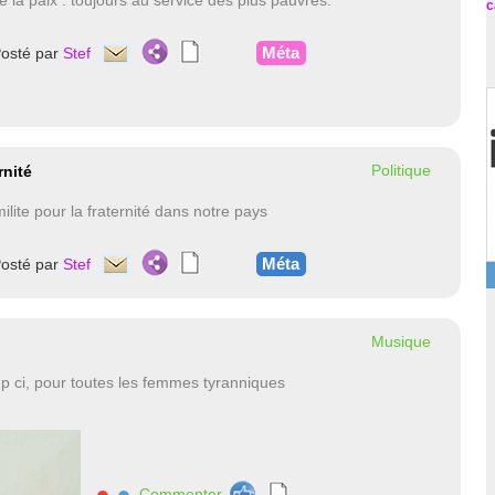
e la paix : toujours au service des plus pauvres.
c
Méta
osté par
Stef
Politique
rnité
ilite pour la fraternité dans notre pays
Méta
osté par
Stef
Musique
 ci, pour toutes les femmes tyranniques
Commenter
nnnn