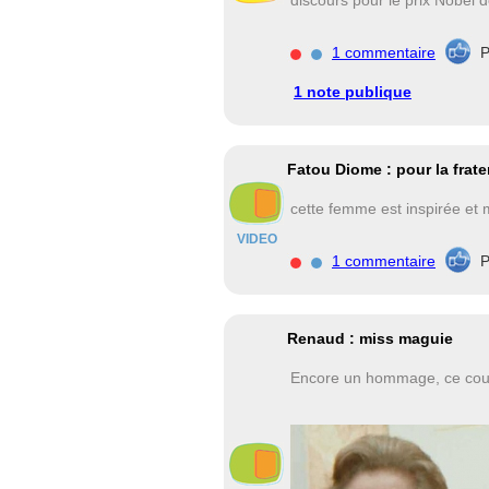
discours pour le prix Nobel d
1 commentaire
P
1 note publique
Fatou Diome : pour la frate
cette femme est inspirée et m
VIDEO
1 commentaire
P
Renaud : miss maguie
Encore un hommage, ce coup