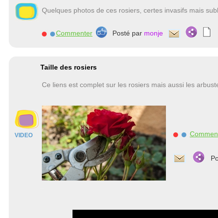
Quelques photos de ces rosiers, certes invasifs mais sub
Commenter
Posté par
monje
Taille des rosiers
Ce liens est complet sur les rosiers mais aussi les arbust
Commen
VIDEO
Po