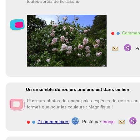
toutes sortes de floraisons
Commen
Po
Un ensemble de rosiers anciens est dans ce lien.
Plusieurs photos des principales espèces de rosiers anc
formes que pour les couleurs : Magnifique !
2 commentaires
Posté par
monje