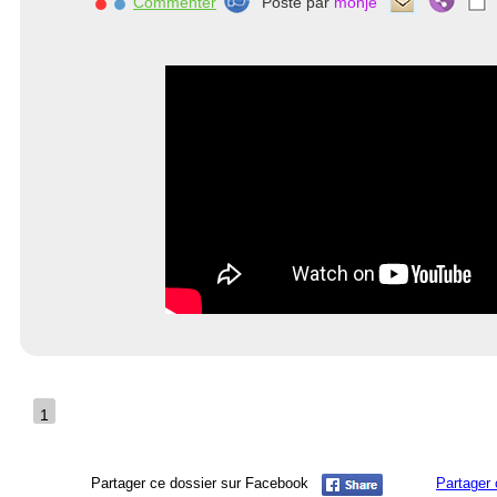
Commenter
Posté par
monje
1
Partager ce dossier sur Facebook
Partager 