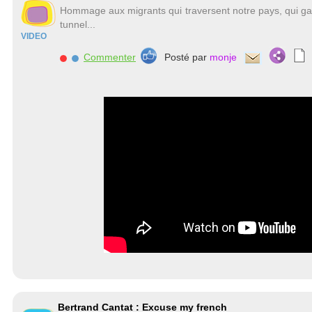
Hommage aux migrants qui traversent notre pays, qui galè
tunnel...
VIDEO
Commenter
Posté par
monje
Bertrand Cantat : Excuse my french