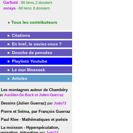
Garfield
- 80
liens
, 2
dossiers
soraya
- 60
liens
, 6
dossiers
Tous les contributeurs
Citations
En bref, le saviez-vous ?
Douche de pensées
Playlists Youtube
Le mur Mneseek
Articles
Les montagnes autour de Chambéry
ar
Aurélien De Bock et Julien Guerraz
Dessins (Julien Guerraz)
par
Judo73
Pierre et Selma, par François Guerraz
Paul Klee - Mathématiques et poésie
La moisson - Hyperspéculation,
umination, trituration
par
Judo73