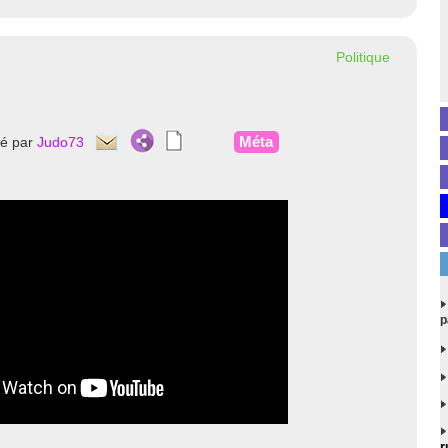
Politique
Méta
té par
Judo73
p
r