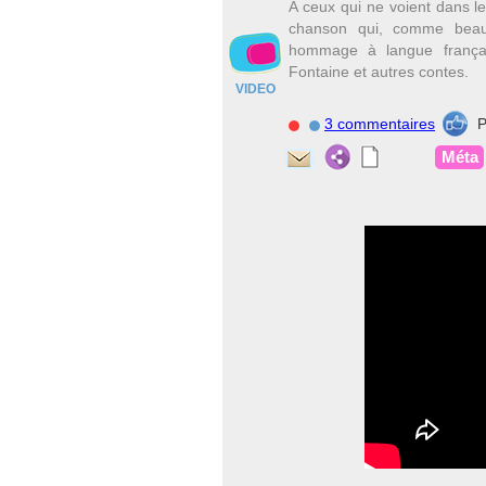
A ceux qui ne voient dans l
chanson qui, comme beau
hommage à langue français
Fontaine et autres contes.
VIDEO
3 commentaires
P
Méta