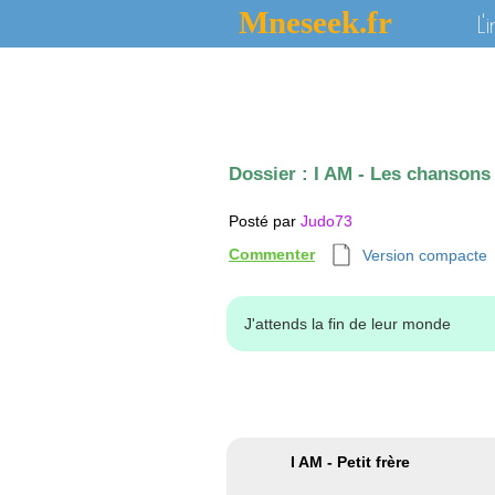
Mneseek.fr
L'
Dossier :
I AM - Les chansons 
Posté par
Judo73
Commenter
Version compacte
J'attends la fin de leur monde
I AM - Petit frère