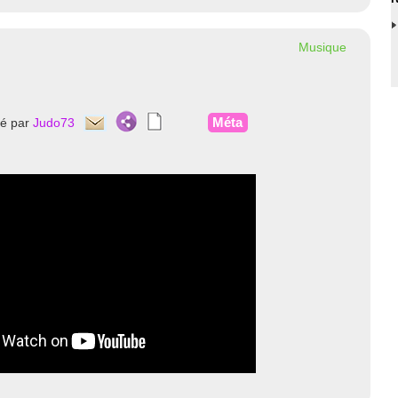
Musique
Méta
té par
Judo73