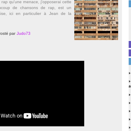
e rap qu'une menace, j'opposerai cette
coup de chansons de rap, est un
e, ici en particulier à Jean de la
osté par
Judo73
a