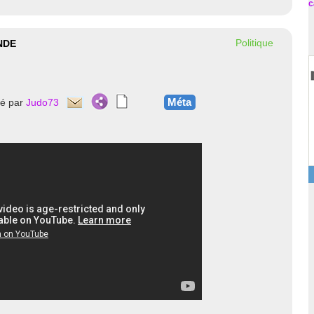
c
Politique
NDE
Méta
té par
Judo73