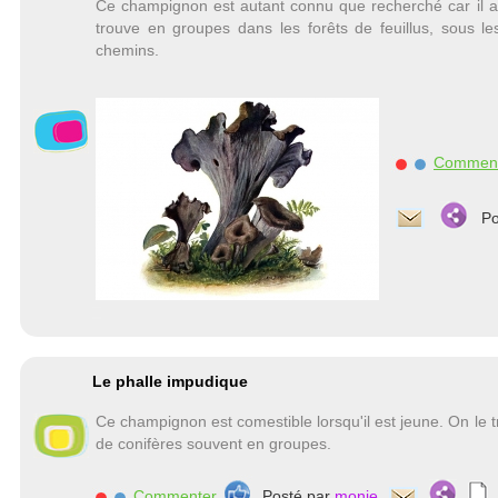
Ce champignon est autant connu que recherché car il a
trouve en groupes dans les forêts de feuillus, sous le
chemins.
Commen
Po
Le phalle impudique
Ce champignon est comestible lorsqu'il est jeune. On le tr
de conifères souvent en groupes.
Commenter
Posté par
monje