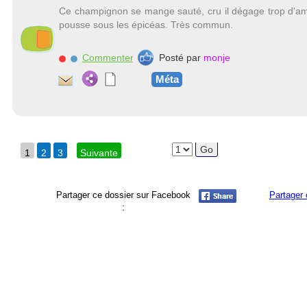
Ce champignon se mange sauté, cru il dégage trop d'am
pousse sous les épicéas. Très commun.
Commenter
Posté par
monje
Méta
1
2
3
Suivante
Partager ce dossier sur Facebook
Partager 
: