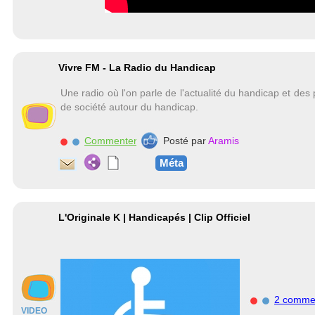
Vivre FM - La Radio du Handicap
Une radio où l'on parle de l'actualité du handicap et de
de société autour du handicap.
Commenter
Posté par
Aramis
Méta
L'Originale K | Handicapés | Clip Officiel
2 comme
VIDEO