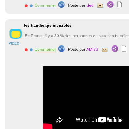
Commenter
Posté par
ded
les handicaps invisibles
En France il y a 80 % des personnes en situation handica
VIDEO
Commenter
Posté par
AMI73