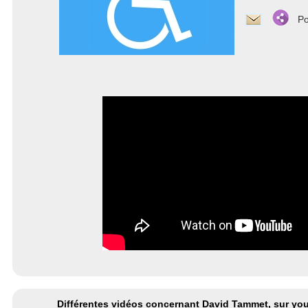
Po
Différentes vidéos concernant David Tammet, sur yo