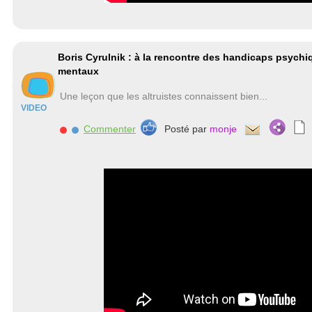
Boris Cyrulnik : à la rencontre des handicaps psychi
mentaux
Une leçon que les altruistes connaissent bien...
VIDEO
Commenter
Posté par
monje