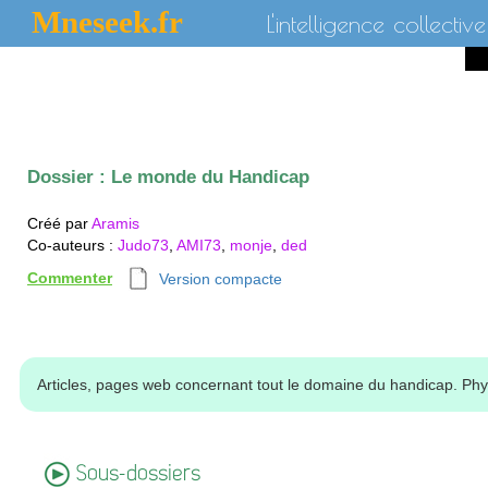
Mneseek.fr
L'intelligence collective
Dossier :
Le monde du Handicap
Créé par
Aramis
Co-auteurs
:
Judo73
,
AMI73
,
monje
,
ded
Commenter
Version compacte
Articles, pages web concernant tout le domaine du handicap. Phys
Sous-dossiers