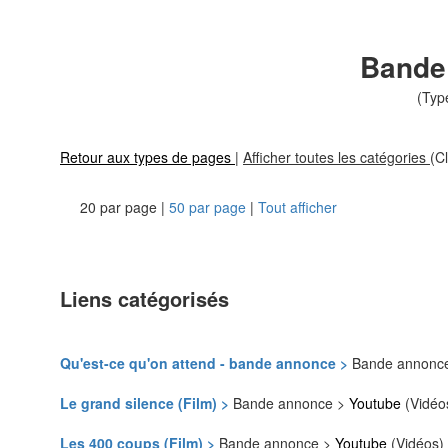
Bande
(Typ
Retour aux types de pages
|
Afficher toutes les catégories
(Cl
20 par page |
50 par page
|
Tout afficher
Liens catégorisés
Qu'est-ce qu'on attend - bande annonce >
Bande annonc
Le grand silence (Film) >
Bande annonce >
Youtube
(Vidéo
Les 400 coups (Film) >
Bande annonce >
Youtube
(Vidéos)