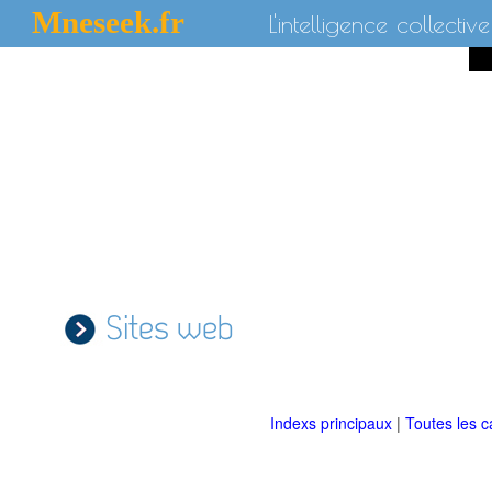
Mneseek.fr
L'intelligence collective
Sites web
Indexs principaux
|
Toutes les c