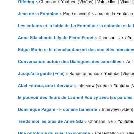
Offering >
Chanson >
Youtube
(Vidéos) |
Voir le lien
|
Visuali
Jean de la Fontaine >
Page d'accueil >
Jean de la Fontaine
Les enfants et la fable de La Fontaine : la colombe et la
Anne Sila chante Lily de Pierre Perret >
Chanson live >
Yo
Edgar Morin et le réenchantement des sociétés humaine
Conversation autour des Dialogues des carmélites >
Arti
Jusqu'à la garde (Film) >
Bande annonce >
Youtube
(Vidéo
Abel Ferrara, une interview >
Interview (vidéo) >
Youtube
(V
le pouvoir des fleurs de Laurent Voulzy avec les paroles
Dominique Pagani - F comme farniente >
Interview (vidéo
Tends moi les bras de Anne Sila >
Chanson live >
Youtube
Une ontologie du sujet toxicomane >
Présentation d'un li