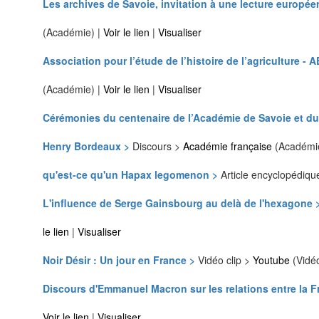
Les archives de Savoie, invitation à une lecture europée
(Académie) |
Voir le lien
|
Visualiser
Association pour l’étude de l’histoire de l’agriculture -
(Académie) |
Voir le lien
|
Visualiser
Cérémonies du centenaire de l’Académie de Savoie et du
Henry Bordeaux >
Discours >
Académie française
(Académi
qu'est-ce qu'un Hapax legomenon >
Article encyclopédiq
L'influence de Serge Gainsbourg au delà de l'hexagone 
le lien
|
Visualiser
Noir Désir : Un jour en France >
Vidéo clip >
Youtube
(Vidé
Discours d'Emmanuel Macron sur les relations entre la Fr
Voir le lien
|
Visualiser