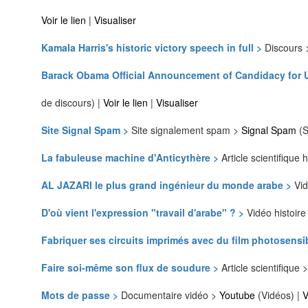
Voir le lien
|
Visualiser
Kamala Harris's historic victory speech in full >
Discours
Barack Obama Official Announcement of Candidacy for US
de discours) |
Voir le lien
|
Visualiser
Site Signal Spam >
Site signalement spam >
Signal Spam
(
La fabuleuse machine d'Anticythère >
Article scientifique 
AL JAZARI le plus grand ingénieur du monde arabe >
Vid
D'où vient l'expression "travail d'arabe" ? >
Vidéo histoir
Fabriquer ses circuits imprimés avec du film photosensi
Faire soi-même son flux de soudure >
Article scientifique 
Mots de passe >
Documentaire vidéo >
Youtube
(Vidéos) |
V