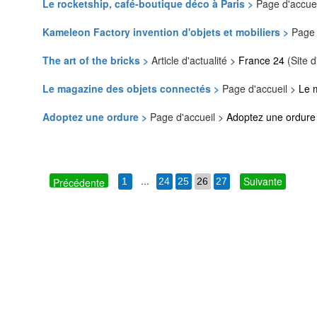
Le rocketship, café-boutique déco à Paris >
Page d'accue
Kameleon Factory invention d'objets et mobiliers >
Page 
The art of the bricks >
Article d'actualité >
France 24
(Site d
Le magazine des objets connectés >
Page d'accueil >
Le 
Adoptez une ordure >
Page d'accueil >
Adoptez une ordure
...
Suivante
Précédente
1
24
25
26
27