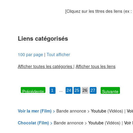
[Cliquez sur les titres des liens
(ex :
Liens catégorisés
100 par page
|
Tout afficher
Afficher toutes les catégories
|
Afficher tous les liens
...
1
24
25
26
27
Précédente
Suivante
Voir la mer (Film) >
Bande annonce >
Youtube
(Vidéos) |
Voi
Chocolat (Film) >
Bande annonce >
Youtube
(Vidéos) |
Voir 