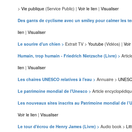
>
Vie publique
(Service Public) |
Voir le lien
|
Visualiser
Des gants de cyclisme avec un smiley pour calmer les t
lien
|
Visualiser
Le sourire d'un chien >
Extrait TV >
Youtube
(Vidéos) |
Voir
Humain, trop humain - Friedrich Nietzsche (Livre) >
Artic
lien
|
Visualiser
Les chaires UNESCO relatives à l'eau >
Annuaire >
UNES
Le patrimoine mondial de l'Unesco >
Article encyclopédiq
Les nouveaux sites inscrits au Patrimoine mondial de l’U
Voir le lien
|
Visualiser
Le tour d'écrou de Henry James (Livre) >
Audio book >
Lit