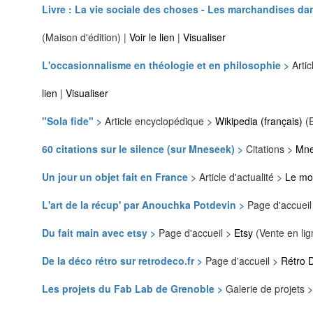
Livre : La vie sociale des choses - Les marchandises da
(Maison d'édition) |
Voir le lien
|
Visualiser
L'occasionnalisme en théologie et en philosophie >
Arti
lien
|
Visualiser
"Sola fide" >
Article encyclopédique >
Wikipedia (français)
(E
60 citations sur le silence (sur Mneseek) >
Citations >
Mne
Un jour un objet fait en France >
Article d'actualité >
Le mo
L'art de la récup' par Anouchka Potdevin >
Page d'accuei
Du fait main avec etsy >
Page d'accueil >
Etsy
(Vente en lig
De la déco rétro sur retrodeco.fr >
Page d'accueil >
Rétro 
Les projets du Fab Lab de Grenoble >
Galerie de projets 