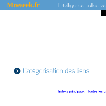
Mneseek.fr
L'intelligence collective
Catégorisation des liens
Indexs principaux
|
Toutes les c