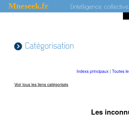
Mneseek.fr
L'intelligence collective
Catégorisation
Indexs principaux
|
Toutes l
Voir tous les liens catégorisés
Les inconnu