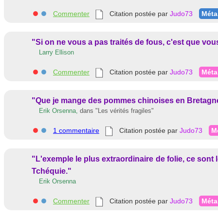
Commenter
Citation postée par
Judo73
Méta
"Si on ne vous a pas traités de fous, c'est que vou
Larry Ellison
Commenter
Citation postée par
Judo73
Méta
"Que je mange des pommes chinoises en Bretagne
Erik Orsenna,
dans
"Les vérités fragiles"
1 commentaire
Citation postée par
Judo73
M
"L'exemple le plus extraordinaire de folie, ce sont
Tchéquie."
Erik Orsenna
Commenter
Citation postée par
Judo73
Méta