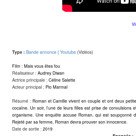
Vi
Type :
Bande annonce
|
Youtube
(Vidéos)
Film :
Mais vous êtes fou
Réalisateur :
Audrey Diwan
Actrice principale :
Céline Salette
Acteur principal :
Pio Marmaï
Résumé :
Roman et Camille vivent en couple et ont deux petites
cocaïne. Un soir, l'une de leurs filles est prise de convulsion
organisme. Une enquête accuse Roman, qui est soupçonné d'av
Rejeté par sa femme, Roman devra prouver son innocence.
Date de sortie :
2019
Enoncés :