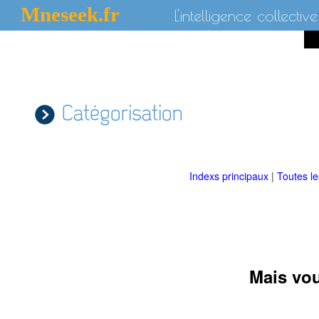
Mneseek.fr
L'intelligence collective
Catégorisation
Indexs principaux
|
Toutes l
Mais vou