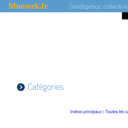
Mneseek.fr
L'intelligence collective
Catégories
Indexs principaux
|
Toutes les c