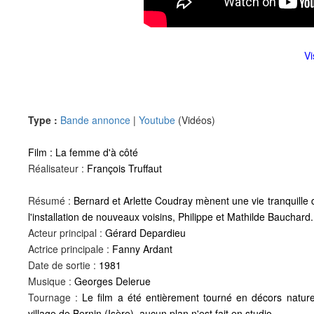
Vi
Type :
Bande annonce
|
Youtube
(Vidéos)
Film :
La femme d'à côté
Réalisateur :
François Truffaut
Résumé :
Bernard et Arlette Coudray mènent une vie tranquille
l'installation de nouveaux voisins, Philippe et Mathilde Bauchard
Acteur principal :
Gérard Depardieu
Actrice principale :
Fanny Ardant
Date de sortie :
1981
Musique :
Georges Delerue
Tournage :
Le film a été entièrement tourné en décors nature
village de Bernin (Isère), aucun plan n'est fait en studio.