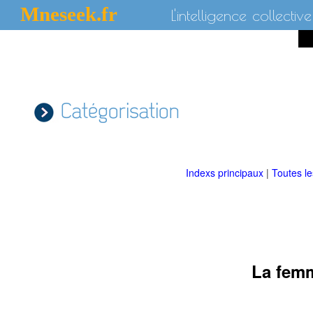
Mneseek.fr
L'intelligence collective
Catégorisation
Indexs principaux
|
Toutes l
La femm