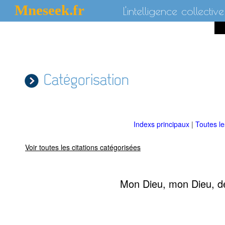
Mneseek.fr
L'intelligence collective
Catégorisation
Indexs principaux
|
Toutes l
Voir toutes les citations catégorisées
Mon Dieu, mon Dieu, dél