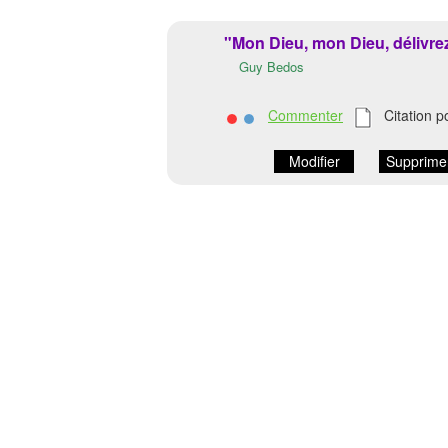
"Mon Dieu, mon Dieu, délivrez
Guy Bedos
Commenter
Citation p
Modifier
Supprime