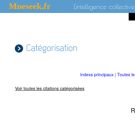
Mneseek.fr
L'intelligence collective
Catégorisation
Indexs principaux
|
Toutes l
Voir toutes les citations catégorisées
R