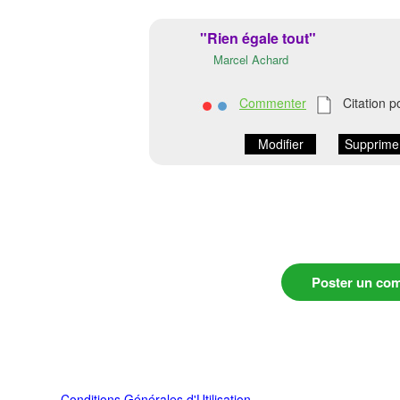
"Rien égale tout"
Marcel Achard
Commenter
Citation p
Modifier
Supprime
Poster un co
Conditions Générales d'Utilisation