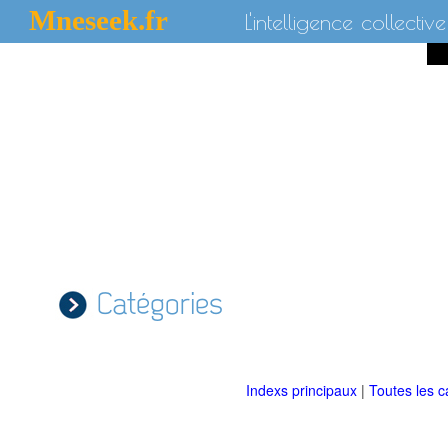
Mneseek.fr
L'intelligence collective
Catégories
Indexs principaux
|
Toutes les c