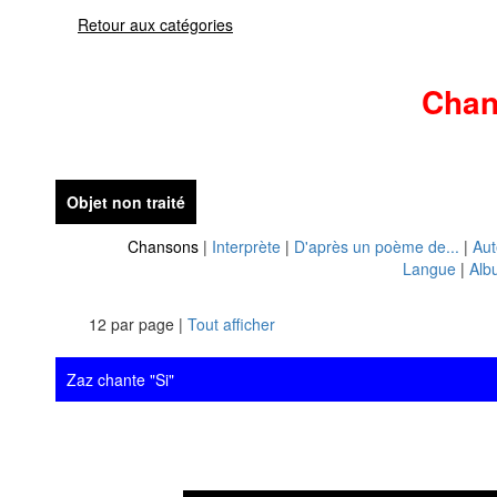
Retour aux catégories
Cha
Objet non traité
Chansons
|
Interprète
|
D'après un poème de...
|
Aut
Langue
|
Alb
12 par page |
Tout afficher
Zaz chante "Si"