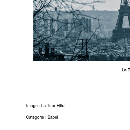
La T
Image :
La Tour Eiffel
Catégorie :
Babel