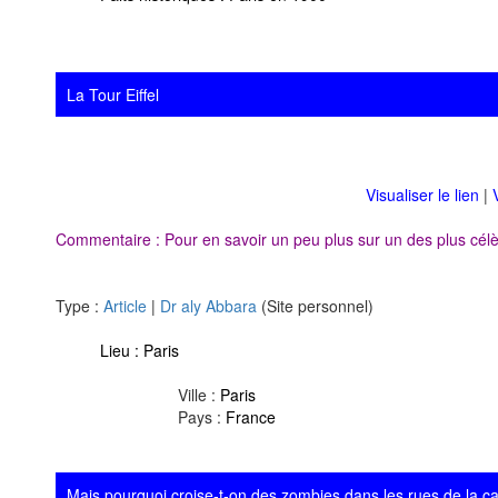
La Tour Eiffel
Visualiser le lien
|
Commentaire : Pour en savoir un peu plus sur un des plus c
Type :
Article
|
Dr aly Abbara
(Site personnel)
Lieu :
Paris
Ville :
Paris
Pays :
France
Mais pourquoi croise-t-on des zombies dans les rues de la ca