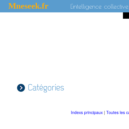
Mneseek.fr
L'intelligence collective
Catégories
Indexs principaux
|
Toutes les c