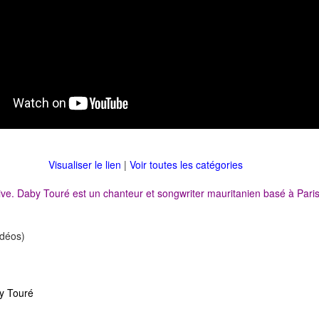
Visualiser le lien
|
Voir toutes les catégories
e. Daby Touré est un chanteur et songwriter mauritanien basé à Paris
déos)
y Touré