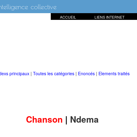
intelligence collective
ACCUEIL
LIENS INTERNET
dexs principaux
|
Toutes les catégories
|
Enoncés
|
Elements traités
Chanson
|
Ndema