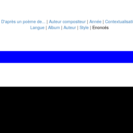
|
D'après un poème de...
|
Auteur compositeur
|
Année
|
Contextualisat
Langue
|
Album
|
Auteur
|
Style
|
Enoncés