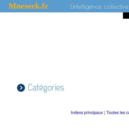
Mneseek.fr
L'intelligence collective
Catégories
Indexs principaux
|
Toutes les c