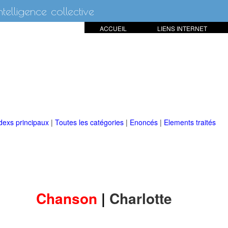
intelligence collective
ACCUEIL
LIENS INTERNET
dexs principaux
|
Toutes les catégories
|
Enoncés
|
Elements traités
Chanson
|
Charlotte