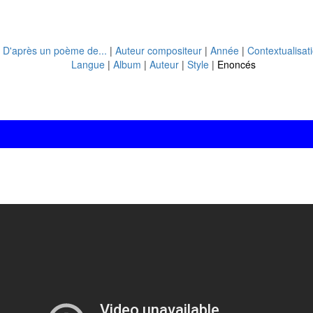
|
D'après un poème de...
|
Auteur compositeur
|
Année
|
Contextualisat
Langue
|
Album
|
Auteur
|
Style
|
Enoncés